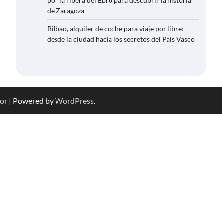
por la ribera del Ebro para descubrir la historia
de Zaragoza
Bilbao, alquiler de coche para viaje por libre:
desde la ciudad hacia los secretos del País Vasco
or
| Powered by
WordPress
.