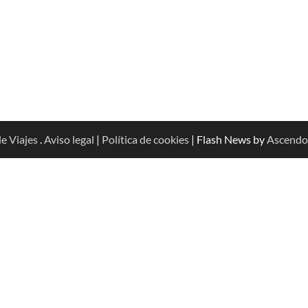
e Viajes
.
Aviso legal
|
Política de cookies
| Flash News by
Ascendo