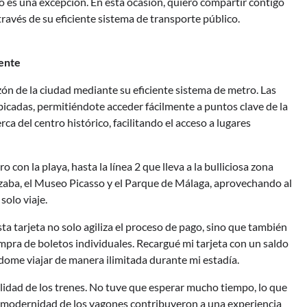
o es una excepción. En esta ocasión, quiero compartir contigo
través de su eficiente sistema de transporte público.
iente
ón de la ciudad mediante su eficiente sistema de metro. Las
icadas, permitiéndote acceder fácilmente a puntos clave de la
ca del centro histórico, facilitando el acceso a lugares
o con la playa, hasta la línea 2 que lleva a la bulliciosa zona
azaba, el Museo Picasso y el Parque de Málaga, aprovechando al
solo viaje.
sta tarjeta no solo agiliza el proceso de pago, sino que también
mpra de boletos individuales. Recargué mi tarjeta con un saldo
ndome viajar de manera ilimitada durante mi estadía.
lidad de los trenes. No tuve que esperar mucho tiempo, lo que
y modernidad de los vagones contribuyeron a una experiencia