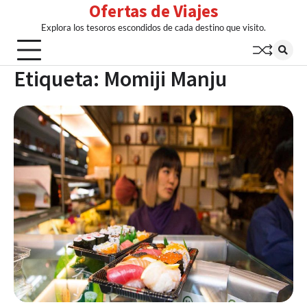
Ofertas de Viajes
Skip
to
Explora los tesoros escondidos de cada destino que visito.
content
Etiqueta:
Momiji Manju