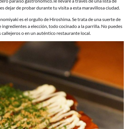
dero paraíso gastronómico.Te llevaré a través de una lista de
s dejar de probar durante tu visita a esta maravillosa ciudad.
nomiyaki es el orgullo de Hiroshima. Se trata de una suerte de
 ingredientes a elección, todo cocinado a la parrilla. No puedes
callejeros o en un auténtico restaurante local.