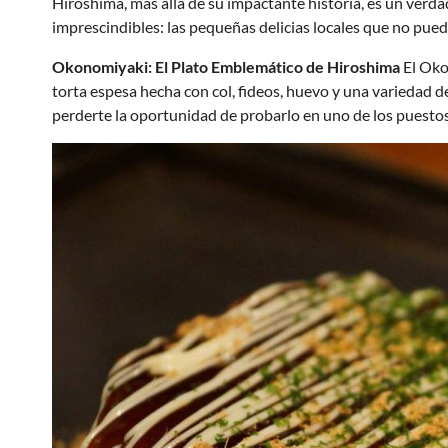
Hiroshima, más allá de su impactante historia, es un verda
imprescindibles: las pequeñas delicias locales que no puede
Okonomiyaki: El Plato Emblemático de Hiroshima
El Oko
torta espesa hecha con col, fideos, huevo y una variedad de
perderte la oportunidad de probarlo en uno de los puestos 