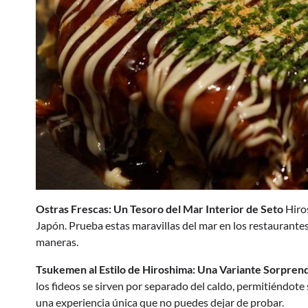
Ostras Frescas: Un Tesoro del Mar Interior de Seto
Hiros
Japón. Prueba estas maravillas del mar en los restaurantes
maneras.
Tsukemen al Estilo de Hiroshima: Una Variante Sorpre
los fideos se sirven por separado del caldo, permitiéndote 
una experiencia única que no puedes dejar de probar.