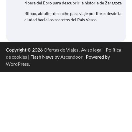
ribera del Ebro para descubrir la historia de Zaragoza
Bilbao, alquiler de coche para viaje por libre: desde la
ciudad hacia los secretos del País Vasco
Copyright © 2026
Ofertas de Viajes
.
Aviso legal
|
Política
de cookies
| Flash News by
Ascendoor
| Powered by
WordPress
.